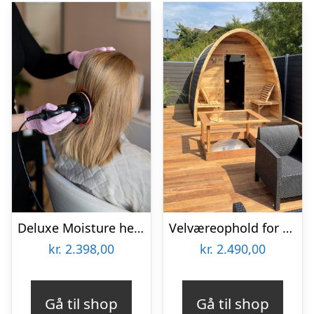
Deluxe Moisture head & hair spa for 2 hos PrettyCute
Velværeophold for 2 på Hvalpsund Færgekro
kr.
2.398,00
kr.
2.490,00
Gå til shop
Gå til shop