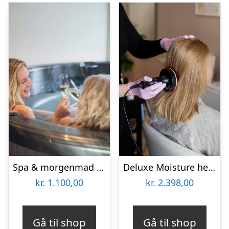
Spa & morgenmad for 2 hos Hotel BramslevGaard
Deluxe Moisture head & hair spa for 2 hos PrettyCute
kr.
1.100,00
kr.
2.398,00
Gå til shop
Gå til shop