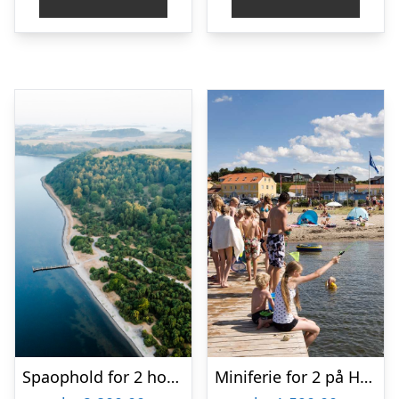
Spaophold for 2 hos Hotel BramslevGaard
Miniferie for 2 på Hvalpsund Færgekro