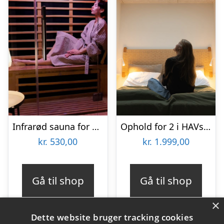
Infrarød sauna for 2 personer hos House of Salt
Ophold for 2 i HAVsuites Prima med stjernekig
kr.
530,00
kr.
1.999,00
Gå til shop
Gå til shop
×
Dette website bruger tracking cookies