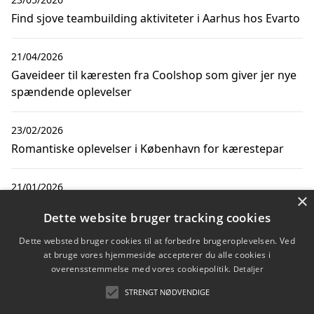
Find sjove teambuilding aktiviteter i Aarhus hos Evarto
21/04/2026
Gaveideer til kæresten fra Coolshop som giver jer nye
spændende oplevelser
23/02/2026
Romantiske oplevelser i København for kærestepar
21/01/2026
×
Hold en kæmpe fest i haven for alle venner og
Dette website bruger tracking cookies
bekendte
Dette websted bruger cookies til at forbedre brugeroplevelsen. Ved
at bruge vores hjemmeside accepterer du alle cookies i
20/01/2026
overensstemmelse med vores cookiepolitik.
Detaljer
Romantisk ferie i det gamle Egypten med din kæreste
STRENGT NØDVENDIGE